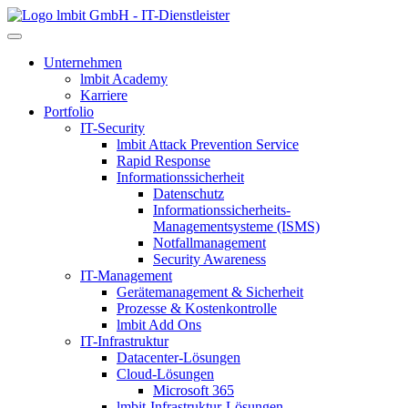
lmbit GmbH - IT-Dienstleister
Unternehmen
lmbit Academy
Karriere
Portfolio
IT-Security
lmbit Attack Prevention Service
Rapid Response
Informationssicherheit
Datenschutz
Informationssicherheits-
Managementsysteme (ISMS)
Notfallmanagement
Security Awareness
IT-Management
Gerätemanagement & Sicherheit
Prozesse & Kostenkontrolle
lmbit Add Ons
IT-Infrastruktur
Datacenter-Lösungen
Cloud-Lösungen
Microsoft 365
lmbit-Infrastruktur-Lösungen