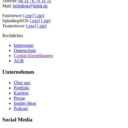
Telefon:
04 31 / 6 70 31 11
Mail:
helpdesk@lmbit.de
Fastviewer
[.exe]
[.zip]
SplashtopSOS
[.exe]
[.zip]
Teamviewer
[.exe]
[.zip]
Rechtliches
Impressum
Datenschutz
Cookie-Einstellungen
AGB
Unternehmen
Über uns
Portfolio
Karriere
Presse
Insider Blog
Podcast
Social Media