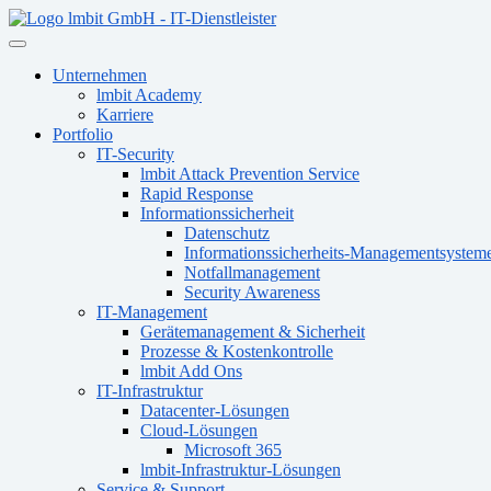
lmbit GmbH - IT-Dienstleister
Unternehmen
lmbit Academy
Karriere
Portfolio
IT-Security
lmbit Attack Prevention Service
Rapid Response
Informationssicherheit
Datenschutz
Informationssicherheits-Managementsystem
Notfallmanagement
Security Awareness
IT-Management
Gerätemanagement & Sicherheit
Prozesse & Kostenkontrolle
lmbit Add Ons
IT-Infrastruktur
Datacenter-Lösungen
Cloud-Lösungen
Microsoft 365
lmbit-Infrastruktur-Lösungen
Service & Support