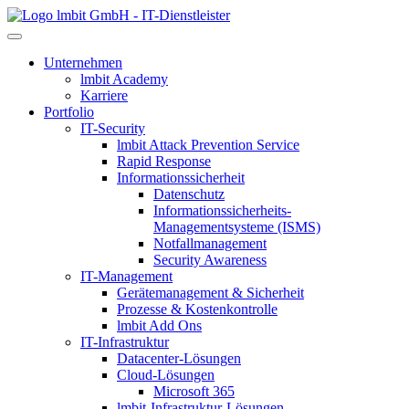
lmbit GmbH - IT-Dienstleister
Unternehmen
lmbit Academy
Karriere
Portfolio
IT-Security
lmbit Attack Prevention Service
Rapid Response
Informationssicherheit
Datenschutz
Informationssicherheits-
Managementsysteme (ISMS)
Notfallmanagement
Security Awareness
IT-Management
Gerätemanagement & Sicherheit
Prozesse & Kostenkontrolle
lmbit Add Ons
IT-Infrastruktur
Datacenter-Lösungen
Cloud-Lösungen
Microsoft 365
lmbit-Infrastruktur-Lösungen