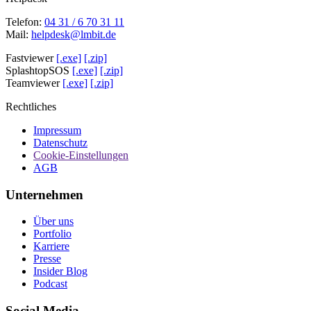
Telefon:
04 31 / 6 70 31 11
Mail:
helpdesk@lmbit.de
Fastviewer
[.exe]
[.zip]
SplashtopSOS
[.exe]
[.zip]
Teamviewer
[.exe]
[.zip]
Rechtliches
Impressum
Datenschutz
Cookie-Einstellungen
AGB
Unternehmen
Über uns
Portfolio
Karriere
Presse
Insider Blog
Podcast
Social Media