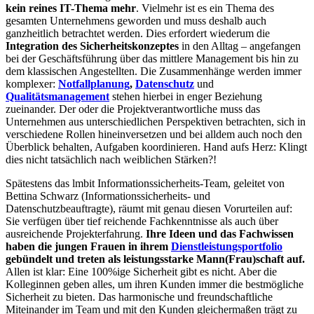
kein reines IT-Thema mehr
. Vielmehr ist es ein Thema des
gesamten Unternehmens geworden und muss deshalb auch
ganzheitlich betrachtet werden. Dies erfordert wiederum die
Integration des Sicherheitskonzeptes
in den Alltag – angefangen
bei der Geschäftsführung über das mittlere Management bis hin zu
dem klassischen Angestellten. Die Zusammenhänge werden immer
komplexer:
Notfallplanung
,
Datenschutz
und
Qualitätsmanagement
stehen hierbei in enger Beziehung
zueinander. Der oder die Projektverantwortliche muss das
Unternehmen aus unterschiedlichen Perspektiven betrachten, sich in
verschiedene Rollen hineinversetzen und bei alldem auch noch den
Überblick behalten, Aufgaben koordinieren. Hand aufs Herz: Klingt
dies nicht tatsächlich nach weiblichen Stärken?!
Spätestens das lmbit Informationssicherheits-Team, geleitet von
Bettina Schwarz (Informationssicherheits- und
Datenschutzbeauftragte), räumt mit genau diesen Vorurteilen auf:
Sie verfügen über tief reichende Fachkenntnisse als auch über
ausreichende Projekterfahrung.
Ihre Ideen und das Fachwissen
haben die jungen Frauen in ihrem
Dienstleistungsportfolio
gebündelt und treten als leistungsstarke Mann(Frau)schaft auf.
Allen ist klar: Eine 100%ige Sicherheit gibt es nicht. Aber die
Kolleginnen geben alles, um ihren Kunden immer die bestmögliche
Sicherheit zu bieten. Das harmonische und freundschaftliche
Miteinander im Team und mit den Kunden gleichermaßen trägt zu