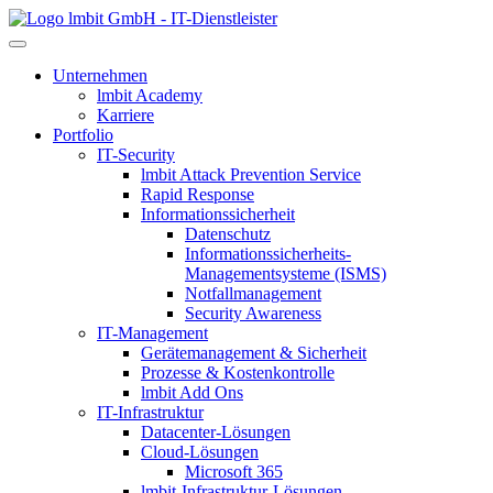
lmbit GmbH - IT-Dienstleister
Unternehmen
lmbit Academy
Karriere
Portfolio
IT-Security
lmbit Attack Prevention Service
Rapid Response
Informationssicherheit
Datenschutz
Informationssicherheits-
Managementsysteme (ISMS)
Notfallmanagement
Security Awareness
IT-Management
Gerätemanagement & Sicherheit
Prozesse & Kostenkontrolle
lmbit Add Ons
IT-Infrastruktur
Datacenter-Lösungen
Cloud-Lösungen
Microsoft 365
lmbit-Infrastruktur-Lösungen