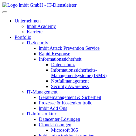
lmbit GmbH - IT-Dienstleister
Unternehmen
lmbit Academy
Karriere
Portfolio
IT-Security
lmbit Attack Prevention Service
Rapid Response
Informationssicherheit
Datenschutz
Informationssicherheits-
Managementsysteme (ISMS)
Notfallmanagement
Security Awareness
IT-Management
Gerätemanagement & Sicherheit
Prozesse & Kostenkontrolle
lmbit Add Ons
IT-Infrastruktur
Datacenter-Lösungen
Cloud-Lösungen
Microsoft 365
lmbit-Infrastruktur-Lösungen