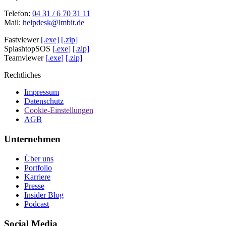
Telefon:
04 31 / 6 70 31 11
Mail:
helpdesk@lmbit.de
Fastviewer
[.exe]
[.zip]
SplashtopSOS
[.exe]
[.zip]
Teamviewer
[.exe]
[.zip]
Rechtliches
Impressum
Datenschutz
Cookie-Einstellungen
AGB
Unternehmen
Über uns
Portfolio
Karriere
Presse
Insider Blog
Podcast
Social Media