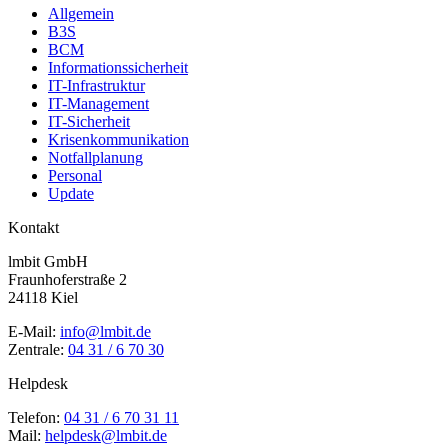
Allgemein
B3S
BCM
Informationssicherheit
IT-Infrastruktur
IT-Management
IT-Sicherheit
Krisenkommunikation
Notfallplanung
Personal
Update
Kontakt
lmbit GmbH
Fraunhoferstraße 2
24118 Kiel
E-Mail:
info@lmbit.de
Zentrale:
04 31 / 6 70 30
Helpdesk
Telefon:
04 31 / 6 70 31 11
Mail:
helpdesk@lmbit.de