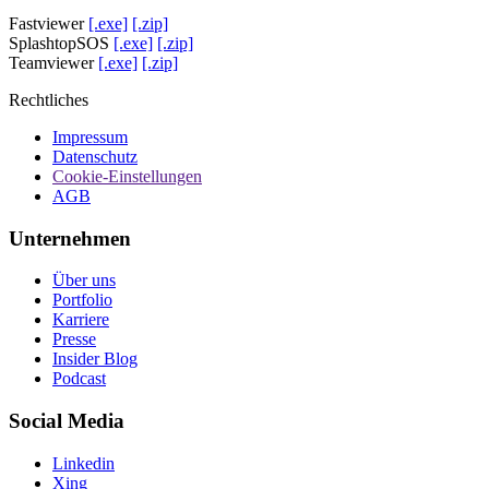
Fastviewer
[.exe]
[.zip]
SplashtopSOS
[.exe]
[.zip]
Teamviewer
[.exe]
[.zip]
Rechtliches
Impressum
Datenschutz
Cookie-Einstellungen
AGB
Unternehmen
Über uns
Portfolio
Karriere
Presse
Insider Blog
Podcast
Social Media
Linkedin
Xing