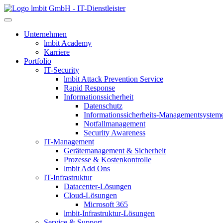
lmbit GmbH - IT-Dienstleister
Unternehmen
lmbit Academy
Karriere
Portfolio
IT-Security
lmbit Attack Prevention Service
Rapid Response
Informationssicherheit
Datenschutz
Informationssicherheits-Managementsystem
Notfallmanagement
Security Awareness
IT-Management
Gerätemanagement & Sicherheit
Prozesse & Kostenkontrolle
lmbit Add Ons
IT-Infrastruktur
Datacenter-Lösungen
Cloud-Lösungen
Microsoft 365
lmbit-Infrastruktur-Lösungen
Service & Support