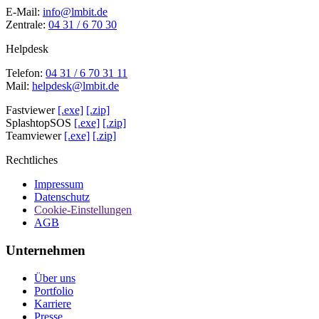
E-Mail:
info@lmbit.de
Zentrale:
04 31 / 6 70 30
Helpdesk
Telefon:
04 31 / 6 70 31 11
Mail:
helpdesk@lmbit.de
Fastviewer
[.exe]
[.zip]
SplashtopSOS
[.exe]
[.zip]
Teamviewer
[.exe]
[.zip]
Rechtliches
Impressum
Datenschutz
Cookie-Einstellungen
AGB
Unternehmen
Über uns
Portfolio
Karriere
Presse