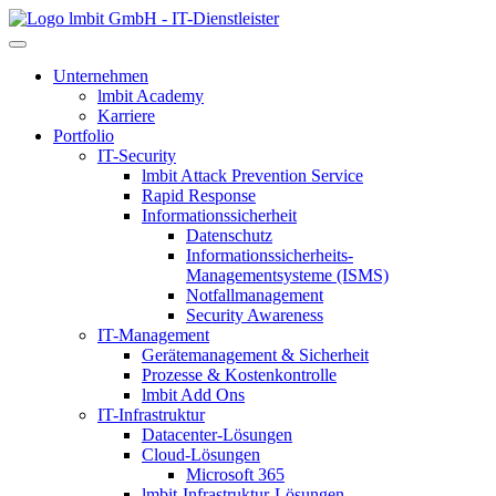
lmbit GmbH - IT-Dienstleister
Unternehmen
lmbit Academy
Karriere
Portfolio
IT-Security
lmbit Attack Prevention Service
Rapid Response
Informationssicherheit
Datenschutz
Informationssicherheits-
Managementsysteme (ISMS)
Notfallmanagement
Security Awareness
IT-Management
Gerätemanagement & Sicherheit
Prozesse & Kostenkontrolle
lmbit Add Ons
IT-Infrastruktur
Datacenter-Lösungen
Cloud-Lösungen
Microsoft 365
lmbit-Infrastruktur-Lösungen