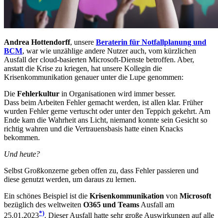
Andrea Hottendorff
, unsere
Beraterin für Notfallplanung und
BCM
, war wie unzählige andere Nutzer auch, vom kürzlichen
Ausfall der cloud-basierten Microsoft-Dienste betroffen. Aber,
anstatt die Krise zu kriegen, hat unsere Kollegin die
Krisenkommunikation genauer unter die Lupe genommen:
Die
Fehlerkultur
in Organisationen wird immer besser.
Dass beim Arbeiten Fehler gemacht werden, ist allen klar. Früher
wurden Fehler gerne vertuscht oder unter den Teppich gekehrt. Am
Ende kam die Wahrheit ans Licht, niemand konnte sein Gesicht so
richtig wahren und die Vertrauensbasis hatte einen Knacks
bekommen.
Und heute?
Selbst Großkonzerne geben offen zu, dass Fehler passieren und
diese genutzt werden, um daraus zu lernen.
Ein schönes Beispiel ist die
Krisenkommunikation
von
Microsoft
bezüglich des weltweiten
O365 und Teams
Ausfall am
*)
25.01.2023
. Dieser Ausfall hatte sehr große Auswirkungen auf alle