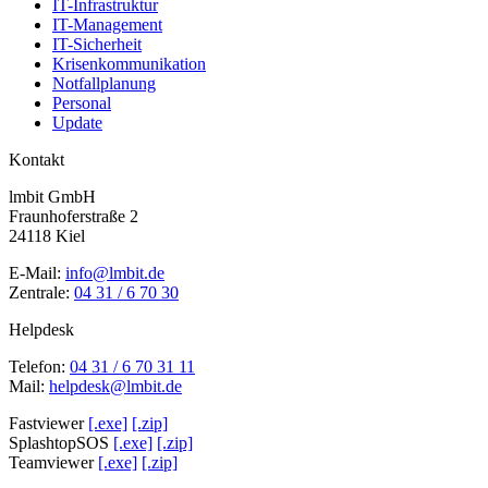
IT-Infrastruktur
IT-Management
IT-Sicherheit
Krisenkommunikation
Notfallplanung
Personal
Update
Kontakt
lmbit GmbH
Fraunhoferstraße 2
24118 Kiel
E-Mail:
info@lmbit.de
Zentrale:
04 31 / 6 70 30
Helpdesk
Telefon:
04 31 / 6 70 31 11
Mail:
helpdesk@lmbit.de
Fastviewer
[.exe]
[.zip]
SplashtopSOS
[.exe]
[.zip]
Teamviewer
[.exe]
[.zip]