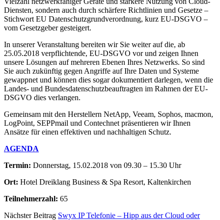
Vielzahl netzwerkfähiger Geräte und stärkere Nutzung von Cloud-
Diensten, sondern auch durch schärfere Richtlinien und Gesetze –
Stichwort EU Datenschutzgrundverordnung, kurz EU-DSGVO –
vom Gesetzgeber gesteigert.
In unserer Veranstaltung bereiten wir Sie weiter auf die, ab
25.05.2018 verpflichtende, EU-DSGVO vor und zeigen Ihnen
unsere Lösungen auf mehreren Ebenen Ihres Netzwerks. So sind
Sie auch zukünftig gegen Angriffe auf Ihre Daten und Systeme
gewappnet und können dies sogar dokumentiert darlegen, wenn die
Landes- und Bundesdatenschutzbeauftragten im Rahmen der EU-
DSGVO dies verlangen.
Gemeinsam mit den Herstellern NetApp, Veeam, Sophos, macmon,
LogPoint, SEPPmail und Contechnet präsentieren wir Ihnen
Ansätze für einen effektiven und nachhaltigen Schutz.
AGENDA
Termin:
Donnerstag, 15.02.2018 von 09.30 – 15.30 Uhr
Ort:
Hotel Dreiklang Business & Spa Resort, Kaltenkirchen
Teilnehmerzahl:
65
Nächster Beitrag
Swyx IP Telefonie – Hipp aus der Cloud oder