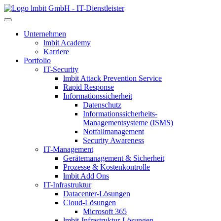
lmbit GmbH - IT-Dienstleister
Unternehmen
lmbit Academy
Karriere
Portfolio
IT-Security
lmbit Attack Prevention Service
Rapid Response
Informationssicherheit
Datenschutz
Informationssicherheits-
Managementsysteme (ISMS)
Notfallmanagement
Security Awareness
IT-Management
Gerätemanagement & Sicherheit
Prozesse & Kostenkontrolle
lmbit Add Ons
IT-Infrastruktur
Datacenter-Lösungen
Cloud-Lösungen
Microsoft 365
lmbit-Infrastruktur-Lösungen