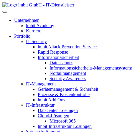
lmbit GmbH - IT-Dienstleister
Unternehmen
lmbit Academy
Karriere
Portfolio
IT-Security
lmbit Attack Prevention Service
Rapid Response
Informationssicherheit
Datenschutz
Informationssicherheits-Managementsystem
Notfallmanagement
Security Awareness
IT-Management
Gerätemanagement & Sicherheit
Prozesse & Kostenkontrolle
lmbit Add Ons
IT-Infrastruktur
Datacenter-Lösungen
Cloud-Lösungen
Microsoft 365
lmbit-Infrastruktur-Lösungen
Service & Support