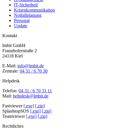
IT-Sicherheit
Krisenkommunikation
Notfallplanung
Personal
Update
Kontakt
lmbit GmbH
Fraunhoferstraße 2
24118 Kiel
E-Mail:
info@lmbit.de
Zentrale:
04 31 / 6 70 30
Helpdesk
Telefon:
04 31 / 6 70 31 11
Mail:
helpdesk@lmbit.de
Fastviewer
[.exe]
[.zip]
SplashtopSOS
[.exe]
[.zip]
Teamviewer
[.exe]
[.zip]
Rechtliches