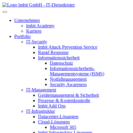
lmbit GmbH - IT-Dienstleister
Unternehmen
lmbit Academy
Karriere
Portfolio
IT-Security
lmbit Attack Prevention Service
Rapid Response
Informationssicherheit
Datenschutz
Informationssicherheits-
Managementsysteme (ISMS)
Notfallmanagement
Security Awareness
IT-Management
Gerätemanagement & Sicherheit
Prozesse & Kostenkontrolle
lmbit Add Ons
IT-Infrastruktur
Datacenter-Lösungen
Cloud-Lösungen
Microsoft 365
lmbit-Infrastruktur-Lösungen