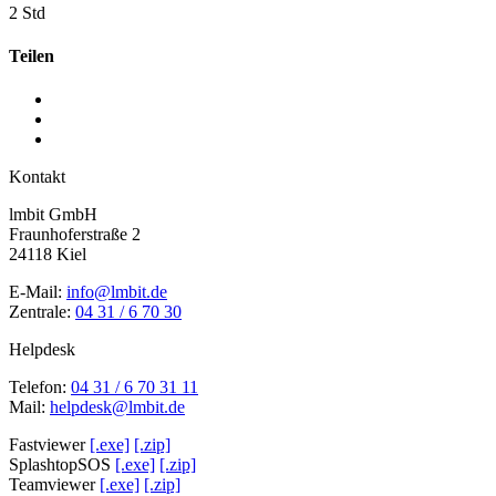
2 Std
Teilen
Kontakt
lmbit GmbH
Fraunhoferstraße 2
24118 Kiel
E-Mail:
info@lmbit.de
Zentrale:
04 31 / 6 70 30
Helpdesk
Telefon:
04 31 / 6 70 31 11
Mail:
helpdesk@lmbit.de
Fastviewer
[.exe]
[.zip]
SplashtopSOS
[.exe]
[.zip]
Teamviewer
[.exe]
[.zip]