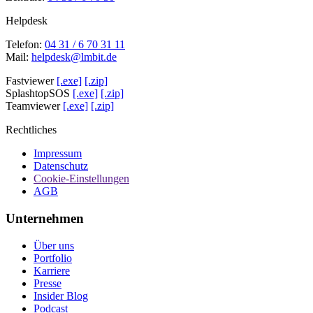
Helpdesk
Telefon:
04 31 / 6 70 31 11
Mail:
helpdesk@lmbit.de
Fastviewer
[.exe]
[.zip]
SplashtopSOS
[.exe]
[.zip]
Teamviewer
[.exe]
[.zip]
Rechtliches
Impressum
Datenschutz
Cookie-Einstellungen
AGB
Unternehmen
Über uns
Portfolio
Karriere
Presse
Insider Blog
Podcast