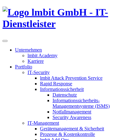
lmbit GmbH - IT-
Dienstleister
Unternehmen
lmbit Academy
Karriere
Portfolio
IT-Security
lmbit Attack Prevention Service
Rapid Response
Informationssicherheit
Datenschutz
Informationssicherheits-
Managementsysteme (ISMS)
Notfallmanagement
Security Awareness
IT-Management
Gerätemanagement & Sicherheit
Prozesse & Kostenkontrolle
lmbit Add Ons