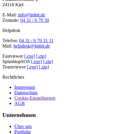
24118 Kiel
E-Mail:
info@lmbit.de
Zentrale:
04 31 / 6 70 30
Helpdesk
Telefon:
04 31 / 6 70 31 11
Mail:
helpdesk@lmbit.de
Fastviewer
[.exe]
[.zip]
SplashtopSOS
[.exe]
[.zip]
Teamviewer
[.exe]
[.zip]
Rechtliches
Impressum
Datenschutz
Cookie-Einstellungen
AGB
Unternehmen
Über uns
Portfolio