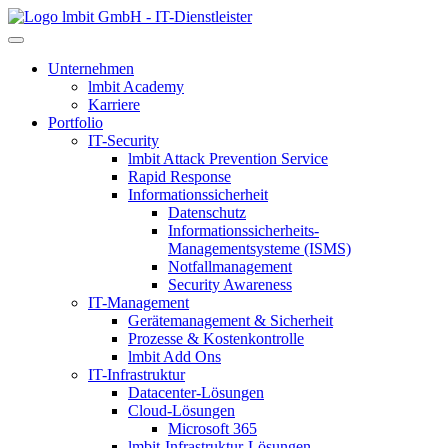
lmbit GmbH - IT-Dienstleister
Unternehmen
lmbit Academy
Karriere
Portfolio
IT-Security
lmbit Attack Prevention Service
Rapid Response
Informationssicherheit
Datenschutz
Informationssicherheits-
Managementsysteme (ISMS)
Notfallmanagement
Security Awareness
IT-Management
Gerätemanagement & Sicherheit
Prozesse & Kostenkontrolle
lmbit Add Ons
IT-Infrastruktur
Datacenter-Lösungen
Cloud-Lösungen
Microsoft 365
lmbit-Infrastruktur-Lösungen