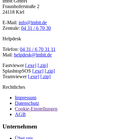
lmbit GmbH
Fraunhoferstraße 2
24118 Kiel
E-Mail:
info@lmbit.de
Zentrale:
04 31 / 6 70 30
Helpdesk
Telefon:
04 31 / 6 70 31 11
Mail:
helpdesk@lmbit.de
Fastviewer
[.exe]
[.zip]
SplashtopSOS
[.exe]
[.zip]
Teamviewer
[.exe]
[.zip]
Rechtliches
Impressum
Datenschutz
Cookie-Einstellungen
AGB
Unternehmen
Über uns