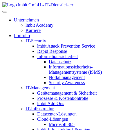
lmbit GmbH - IT-Dienstleister
Unternehmen
lmbit Academy
Karriere
Portfolio
IT-Security
lmbit Attack Prevention Service
Rapid Response
Informationssicherheit
Datenschutz
Informationssicherheits-
Managementsysteme (ISMS)
Notfallmanagement
Security Awareness
IT-Management
Gerätemanagement & Sicherheit
Prozesse & Kostenkontrolle
lmbit Add Ons
IT-Infrastruktur
Datacenter-Lösungen
Cloud-Lösungen
Microsoft 365
lmbit-Infrastruktur-Lösungen