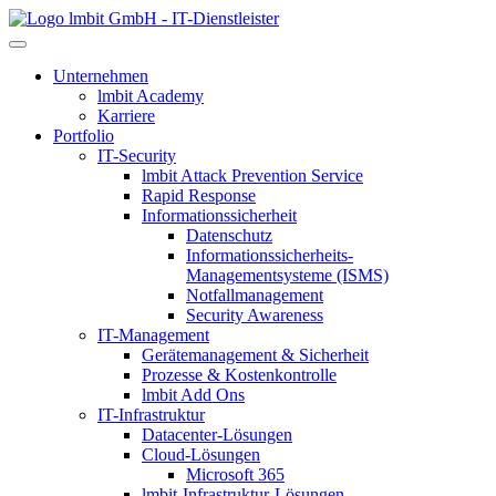
lmbit GmbH - IT-Dienstleister
Unternehmen
lmbit Academy
Karriere
Portfolio
IT-Security
lmbit Attack Prevention Service
Rapid Response
Informationssicherheit
Datenschutz
Informationssicherheits-
Managementsysteme (ISMS)
Notfallmanagement
Security Awareness
IT-Management
Gerätemanagement & Sicherheit
Prozesse & Kostenkontrolle
lmbit Add Ons
IT-Infrastruktur
Datacenter-Lösungen
Cloud-Lösungen
Microsoft 365
lmbit-Infrastruktur-Lösungen