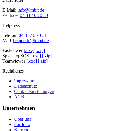
24118 Kiel
E-Mail:
info@lmbit.de
Zentrale:
04 31 / 6 70 30
Helpdesk
Telefon:
04 31 / 6 70 31 11
Mail:
helpdesk@lmbit.de
Fastviewer
[.exe]
[.zip]
SplashtopSOS
[.exe]
[.zip]
Teamviewer
[.exe]
[.zip]
Rechtliches
Impressum
Datenschutz
Cookie-Einstellungen
AGB
Unternehmen
Über uns
Portfolio
Karriere